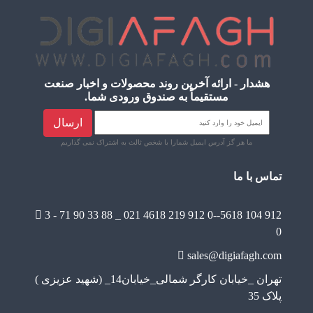
هشدار - ارائه آخرین روند محصولات و اخبار صنعت
مستقیماً به صندوق ورودی شما.
ارسال
ما هر گز آدرس ایمیل شمارا با شخص ثالث به اشتراک نمی گذاریم
تماس با ما
3 - 71 90 33 88 _ 021
4618 219 912 0--5618 104 912
0
sales@digiafagh.com
تهران _خیابان کارگر شمالی_خیابان14_ (شهید عزیزی )
پلاک 35