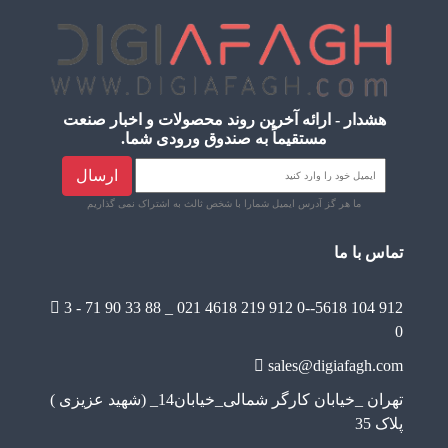
هشدار - ارائه آخرین روند محصولات و اخبار صنعت
مستقیماً به صندوق ورودی شما.
ارسال
ما هر گز آدرس ایمیل شمارا با شخص ثالث به اشتراک نمی گذاریم
تماس با ما
3 - 71 90 33 88 _ 021
4618 219 912 0--5618 104 912
0
sales@digiafagh.com
تهران _خیابان کارگر شمالی_خیابان14_ (شهید عزیزی )
پلاک 35